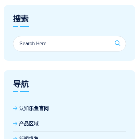
搜索
导航
认知
乐鱼官网
产品区域
新闻纵览