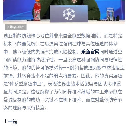
迪亚斯的防线核心地位并非来自全能型数据堆砌，而是特定
机制下的最优解：在瓜迪奥拉强调控球与高位压迫的体系
中，他以极低的失误率完成风险控制，
乐鱼官网
同时通过空
间阅读能力维持防线弹性。一旦脱离这种强调协同与纪律性
的环境，他的优势可能被稀释——例如若被迫频繁单防速度型
前锋，其转身速率不足的弱点将暴露。因此，他的真实层级
是“体系型顶级中卫”，表现边界由战术适配度与团队协作质
量共同决定。这也解释了为何同样技术细腻的中卫未必能在
曼城复制他的成功：关键不在脚下技术，而在对整体防守节
奏的理解与执行精度。
上一篇