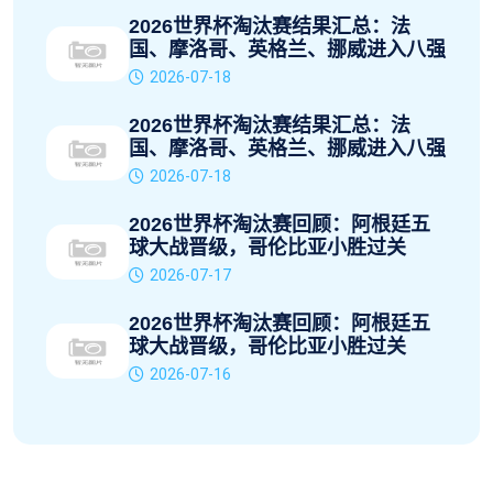
2026世界杯淘汰赛结果汇总：法
国、摩洛哥、英格兰、挪威进入八强
2026-07-18
2026世界杯淘汰赛结果汇总：法
国、摩洛哥、英格兰、挪威进入八强
2026-07-18
2026世界杯淘汰赛回顾：阿根廷五
球大战晋级，哥伦比亚小胜过关
2026-07-17
2026世界杯淘汰赛回顾：阿根廷五
球大战晋级，哥伦比亚小胜过关
2026-07-16