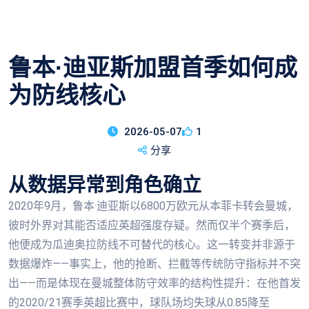
鲁本·迪亚斯加盟首季如何成
为防线核心
2026-05-07
1
分享
从数据异常到角色确立
2020年9月，鲁本·迪亚斯以6800万欧元从本菲卡转会曼城，
彼时外界对其能否适应英超强度存疑。然而仅半个赛季后，
他便成为瓜迪奥拉防线不可替代的核心。这一转变并非源于
数据爆炸——事实上，他的抢断、拦截等传统防守指标并不突
出——而是体现在曼城整体防守效率的结构性提升：在他首发
的2020/21赛季英超比赛中，球队场均失球从0.85降至