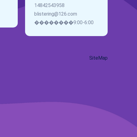
14842543958
blistering@126.com
��������9:00-6:00
SiteMap