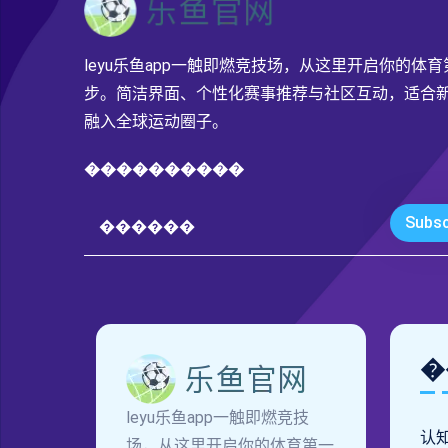
leyu乐鱼app一触即燃竞技场，从这里开启你的体育
步。简洁界面、个性化赛事推荐与社区互动，适合
融入全球运动圈子。
����������
Subsc
�
leyu乐鱼app一触即燃竞技
认
场，从这里开启你的体育第一