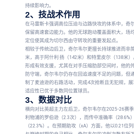
持续影响力。
2、技战术作用
在马雷斯卡强调高位压迫与边路快攻的体系中，奇尔
保留高速套边能力。他的无球跑动覆盖面积大，场均
定位使其成为切尔西由守转攻的重要发起点。
相较于传统边后卫，奇尔韦尔更擅长持球推进而非简单
米，高于阿什利·扬（142米）和特里皮尔（138
形成有效支援，尤其在对手压缩肋部空间时，他的
防守端，奇尔韦尔仍存在回追速度不足的问题，但通
制了麦迪逊的右路活动，完成4次抢断且无犯规，
适应性已优于多数同位置球员。
3、数据对比
横向对比英超主力左后卫，奇尔韦尔在2025-26赛
利物浦的罗伯逊（2.3次），而传中准确率（28.6%
（22.3%）。在预期助攻（xA）方面，他以0.21