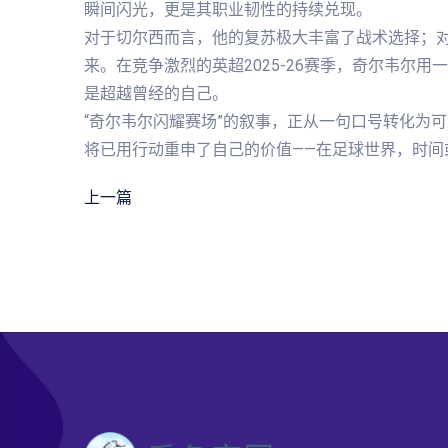
瞬间闪光，更是其职业韧性的持续兑现。
对于切尔西而言，他的复苏极大丰富了战术选择；
来。在竞争激烈的英超2025-26赛季，奇尔韦尔
是超越曾经的自己。
“奇尔韦尔闪耀赛场”的叙事，正从一句口号转化为
将已用行动重申了自己的价值——在足球世界，时间
上一篇