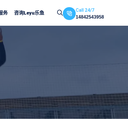
Call 24/7
服务
咨询
Leyu乐鱼
14842543958