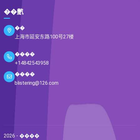
��㡮
��
上海市延安东路100号27楼
����
+14842543958
����
blistering@126.com
2026 - ����