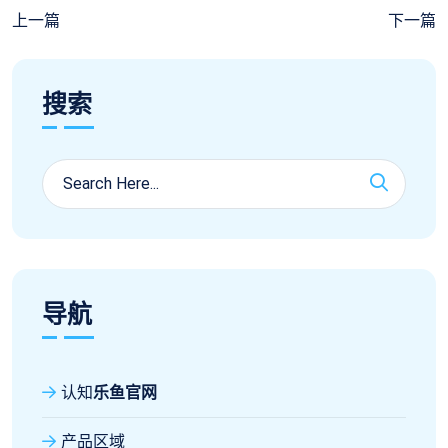
上一篇
下一篇
搜索
导航
认知
乐鱼官网
产品区域