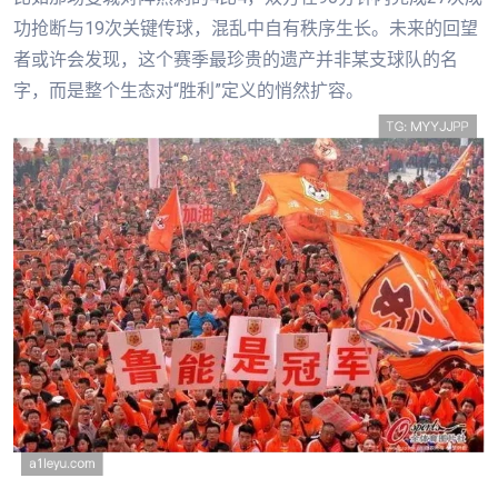
功抢断与19次关键传球，混乱中自有秩序生长。未来的回望
者或许会发现，这个赛季最珍贵的遗产并非某支球队的名
字，而是整个生态对“胜利”定义的悄然扩容。