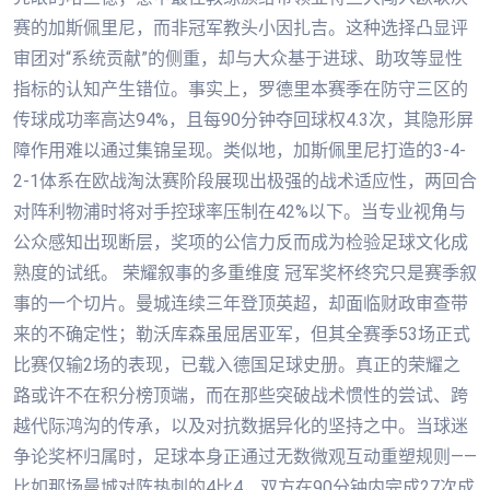
赛的加斯佩里尼，而非冠军教头小因扎吉。这种选择凸显评
审团对“系统贡献”的侧重，却与大众基于进球、助攻等显性
指标的认知产生错位。事实上，罗德里本赛季在防守三区的
传球成功率高达94%，且每90分钟夺回球权4.3次，其隐形屏
障作用难以通过集锦呈现。类似地，加斯佩里尼打造的3-4-
2-1体系在欧战淘汰赛阶段展现出极强的战术适应性，两回合
对阵利物浦时将对手控球率压制在42%以下。当专业视角与
公众感知出现断层，奖项的公信力反而成为检验足球文化成
熟度的试纸。 荣耀叙事的多重维度 冠军奖杯终究只是赛季叙
事的一个切片。曼城连续三年登顶英超，却面临财政审查带
来的不确定性；勒沃库森虽屈居亚军，但其全赛季53场正式
比赛仅输2场的表现，已载入德国足球史册。真正的荣耀之
路或许不在积分榜顶端，而在那些突破战术惯性的尝试、跨
越代际鸿沟的传承，以及对抗数据异化的坚持之中。当球迷
争论奖杯归属时，足球本身正通过无数微观互动重塑规则——
比如那场曼城对阵热刺的4比4，双方在90分钟内完成27次成