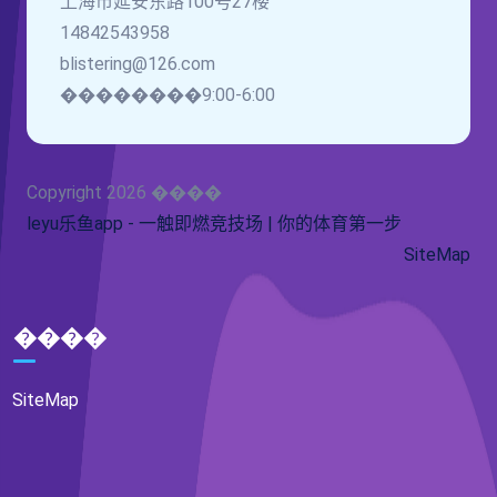
上海市延安东路100号27楼
14842543958
blistering@126.com
��������9:00-6:00
Copyright 2026 ����
leyu乐鱼app - 一触即燃竞技场 | 你的体育第一步
SiteMap
����
SiteMap