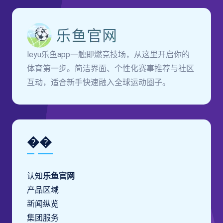
leyu乐鱼app一触即燃竞技场，从这里开启你的
体育第一步。简洁界面、个性化赛事推荐与社区
互动，适合新手快速融入全球运动圈子。
��
认知
乐鱼官网
产品区域
新闻纵览
集团服务