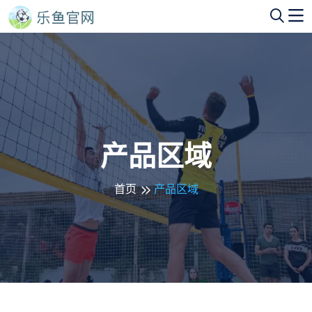
产品区域
首页
产品区域