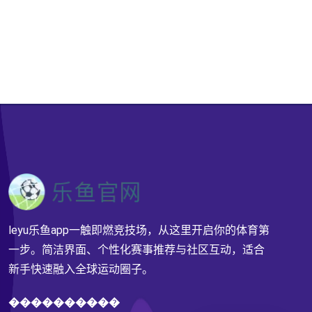
leyu乐鱼app一触即燃竞技场，从这里开启你的体育第
一步。简洁界面、个性化赛事推荐与社区互动，适合
新手快速融入全球运动圈子。
����������