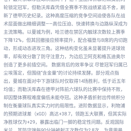
轮锁定冠军，但勒沃库森凭借全赛季不败战绩紧追不舍，刷
新了德甲历史纪录。这种高度压缩的竞争空间迫使各队在战
术层面做出精细调整——高位压迫、快速转换与边路纵深成为
主流策略。以曼城为例，哈兰德在禁区内触球次数较上赛季
下降12%，但其回撤接应频率提升，配合福登与B席的内切跑
动，形成动态进攻三角。这种结构变化虽未显著提升进球效
率，却有效分散了防守注意力，为边后卫阿克和格瓦迪奥尔
创造了更多前插空间。 数据背后的效率争议 尽管冠军归属已
尘埃落定，但围绕“含金量”的讨论持续发酵。部分观点指
出，曼城在面对中下游球队时仅取得14场胜利，低于近五年
均值；而勒沃库森在德甲对阵前六球队的比赛中保持不败，
却因整体赛程难度偏低未能夺冠。这种矛盾折射出传统积分
制在衡量球队真实实力时的局限性。进阶数据显示，利物浦
的预期进球差（xGD）高达+38.7，领跑五大联赛，但其实际
净胜球仅为+29，暴露出临门一脚的稳定性问题。反观国际
米兰，其防守端每90分钟被射正次数仅为2.8次，为意甲最