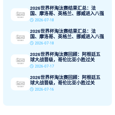
2026世界杯淘汰赛结果汇总：法
国、摩洛哥、英格兰、挪威进入八强
2026-07-18
2026世界杯淘汰赛结果汇总：法
国、摩洛哥、英格兰、挪威进入八强
2026-07-18
2026世界杯淘汰赛回顾：阿根廷五
球大战晋级，哥伦比亚小胜过关
2026-07-17
2026世界杯淘汰赛回顾：阿根廷五
球大战晋级，哥伦比亚小胜过关
2026-07-16