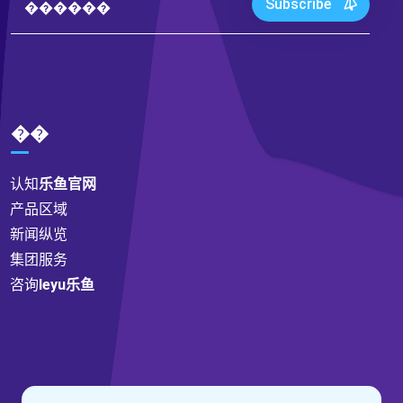
Subscribe
��
认知
乐鱼官网
产品区域
新闻纵览
集团服务
咨询
leyu乐鱼