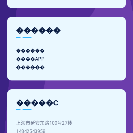
������
������
����APP
������
�����C
上海市延安东路100号27楼
14842543958