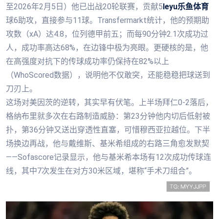
至2026年2月5日）他已出战20轮联赛，贡献5
leyu乐鱼体育
球6助攻，直接参与11球。Transfermarkt统计，他的预期助
攻数（xA）达4.8，位列德甲前五；而每90分钟2.1次成功过
人，成功率高达68%，在边锋中极为亮眼。更硬核的是，他
在高强度对抗下的传球成功率仍保持在82%以上
（WhoScored数据），说明他不仅敢突，还能稳稳把球送到
刀刃上。
这场对美因茨的逆转，其实早有伏笔。上半场拜仁0-2落后，
格纳布里就多次在右路制造威胁：第23分钟他内切后低射被
扑，第36分钟又送出穿透性直塞，可惜穆西亚拉越位。下半
场换边再战，他与戴维斯、基米希组成的右路三角愈发默契
——Sofascore记录显示，他与基米希本场有12次成功传球连
线，其中7次发生在对方30米区域，堪称“手术刀组合”。