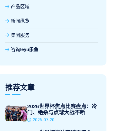
产品区域
新闻纵览
集团服务
咨询
leyu乐鱼
推荐文章
2026世界杯焦点比赛盘点：冷
门、绝杀与点球大战不断
2026-07-20