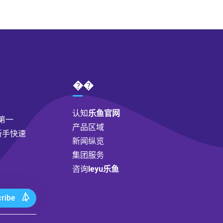
��
认知
乐鱼官网
第一
产品区域
新手快速
新闻纵览
集团服务
咨询
leyu乐鱼
ribe