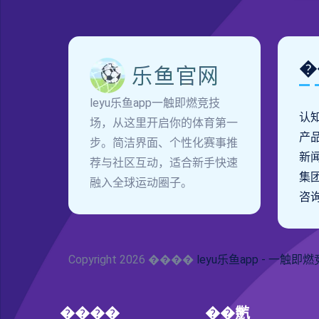
�
leyu乐鱼app一触即燃竞技
认
场，从这里开启你的体育第一
产
步。简洁界面、个性化赛事推
新
荐与社区互动，适合新手快速
集
融入全球运动圈子。
咨
Copyright 2026 ����
leyu乐鱼app - 一触
����
��㡮