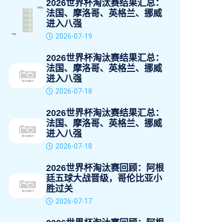
2026世界杯淘汰赛结果汇总：
法国、摩洛哥、英格兰、挪威
进入八强
2026-07-19
2026世界杯淘汰赛结果汇总：
法国、摩洛哥、英格兰、挪威
进入八强
2026-07-18
2026世界杯淘汰赛结果汇总：
法国、摩洛哥、英格兰、挪威
进入八强
2026-07-18
2026世界杯淘汰赛回顾：阿根
廷五球大战晋级，哥伦比亚小
胜过关
2026-07-17