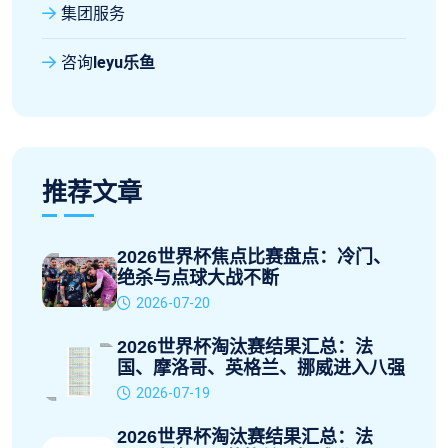
集团服务
咨询
leyu乐鱼
推荐文章
2026世界杯焦点比赛盘点：冷门、
绝杀与点球大战不断
2026-07-20
2026世界杯淘汰赛结果汇总：法
国、摩洛哥、英格兰、挪威进入八强
2026-07-19
2026世界杯淘汰赛结果汇总：法