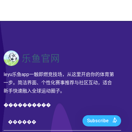
leyu乐鱼app一触即燃竞技场，从这里开启你的体育第
一步。简洁界面、个性化赛事推荐与社区互动，适合
新手快速融入全球运动圈子。
����������
Subscribe