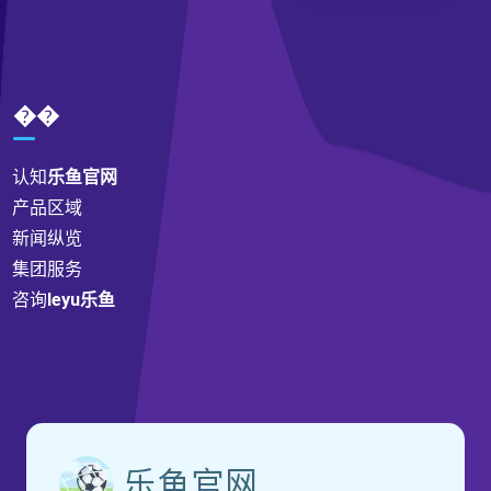
��
认知
乐鱼官网
产品区域
新闻纵览
集团服务
咨询
leyu乐鱼