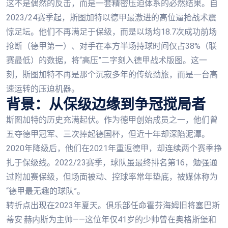
这不是偶然的反击，而是一套精密压迫体系的必然结果。自
2023/24赛季起，斯图加特以德甲最激进的高位逼抢战术震
惊足坛。他们不再满足于保级，而是以场均18.7次成功前场
抢断（德甲第一）、对手在本方半场持球时间仅占38%（联
赛最低）的数据，将“高压”二字刻入德甲战术版图。这一
刻，斯图加特不再是那个沉寂多年的传统劲旅，而是一台高
速运转的压迫机器。
背景：从保级边缘到争冠搅局者
斯图加特的历史充满起伏。作为德甲创始成员之一，他们曾
五夺德甲冠军、三次捧起德国杯，但近十年却深陷泥潭。
2020年降级后，他们在2021年重返德甲，却连续两个赛季挣
扎于保级线。2022/23赛季，球队虽最终排名第16，勉强通
过附加赛保级，但场面被动、控球率常年垫底，被媒体称为
“德甲最无趣的球队”。
转折点出现在2023年夏天。俱乐部任命霍芬海姆旧将塞巴斯
蒂安·赫内斯为主帅——这位年仅41岁的少帅曾在奥格斯堡和