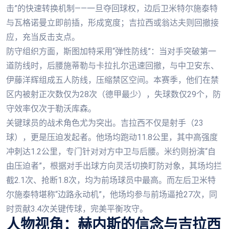
击”的快速转换机制——一旦夺回球权，边后卫米特尔施泰特
与瓦格诺曼立即前插，形成宽度；吉拉西或翁达夫则回撤接
应，充当反击支点。
防守组织方面，斯图加特采用“弹性防线”：当对手突破第一
道防线时，后腰施蒂勒与卡拉扎尔迅速回撤，与中卫安东、
伊藤洋辉组成五人防线，压缩禁区空间。本赛季，他们在禁
区内被射正次数仅为28次（德甲最少），失球数仅29个，防
守效率仅次于勒沃库森。
关键球员的战术角色尤为突出。吉拉西不仅是射手（23
球），更是压迫发起者。他场均跑动11.8公里，其中高强度
冲刺达1.2公里，专门针对对方中卫与后腰。米约则扮演“自
由压迫者”，根据对手出球方向灵活切换盯防对象，其场均拦
截2.1次、抢断1.8次，均为前场球员中最高。而左后卫米特
尔施泰特堪称“边路永动机”，他场均参与前场逼抢27次，同
时贡献3.4次关键传球，完美平衡攻守。
人物视角：赫内斯的信念与吉拉西