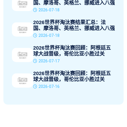
国、摩洛哥、英格兰、挪威进入八强
2026-07-18
2026世界杯淘汰赛结果汇总：法
国、摩洛哥、英格兰、挪威进入八强
2026-07-18
2026世界杯淘汰赛回顾：阿根廷五
球大战晋级，哥伦比亚小胜过关
2026-07-17
2026世界杯淘汰赛回顾：阿根廷五
球大战晋级，哥伦比亚小胜过关
2026-07-16