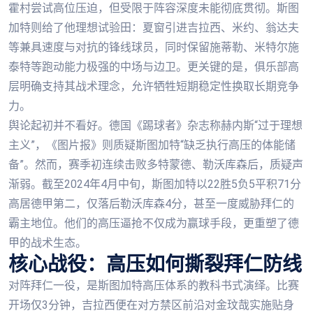
霍村尝试高位压迫，但受限于阵容深度未能彻底贯彻。斯图
加特则给了他理想试验田：夏窗引进吉拉西、米约、翁达夫
等兼具速度与对抗的锋线球员，同时保留施蒂勒、米特尔施
泰特等跑动能力极强的中场与边卫。更关键的是，俱乐部高
层明确支持其战术理念，允许牺牲短期稳定性换取长期竞争
力。
舆论起初并不看好。德国《踢球者》杂志称赫内斯“过于理想
主义”，《图片报》则质疑斯图加特“缺乏执行高压的体能储
备”。然而，赛季初连续击败多特蒙德、勒沃库森后，质疑声
渐弱。截至2024年4月中旬，斯图加特以22胜5负5平积71分
高居德甲第二，仅落后勒沃库森4分，甚至一度威胁拜仁的
霸主地位。他们的高压逼抢不仅成为赢球手段，更重塑了德
甲的战术生态。
核心战役：高压如何撕裂拜仁防线
对阵拜仁一役，是斯图加特高压体系的教科书式演绎。比赛
开场仅3分钟，吉拉西便在对方禁区前沿对金玟哉实施贴身