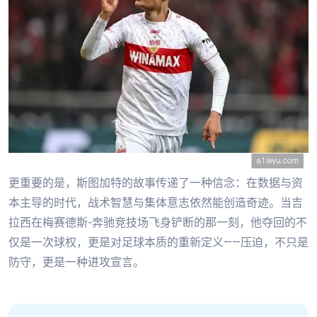
更重要的是，斯图加特的故事传递了一种信念：在数据与资
本主导的时代，战术智慧与集体意志依然能创造奇迹。当吉
拉西在梅赛德斯-奔驰竞技场飞身铲断的那一刻，他夺回的不
仅是一次球权，更是对足球本质的重新定义——压迫，不只是
防守，更是一种进攻宣言。