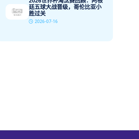
2026世界杯淘汰赛回顾：阿根
廷五球大战晋级，哥伦比亚小
胜过关
2026-07-16