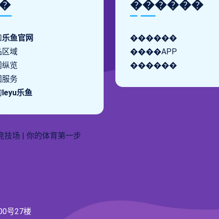
�
������
知
乐鱼官网
������
品区域
����APP
闻纵览
������
团服务
询
leyu乐鱼
即燃竞技场 | 你的体育第一步
0号27楼