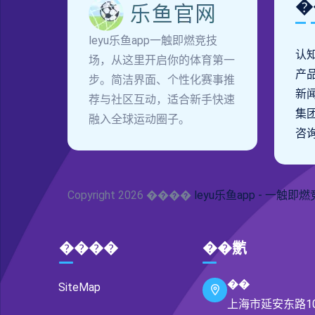
�
leyu乐鱼app一触即燃竞技
认
场，从这里开启你的体育第一
产
步。简洁界面、个性化赛事推
新
荐与社区互动，适合新手快速
集
融入全球运动圈子。
咨
Copyright 2026 ����
leyu乐鱼app - 一触
����
��㡮
��
SiteMap
上海市延安东路10