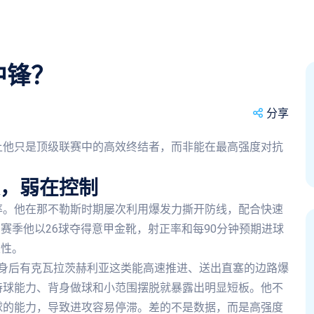
中锋？
分享
上他只是顶级联赛中的高效终结者，而非能在最高强度对抗
，弱在控制
率。他在那不勒斯时期屡次利用爆发力撕开防线，配合快速
3赛季他以26球夺得意甲金靴，射正率和每90分钟预期进球
定性。
是身后有克瓦拉茨赫利亚这类能高速推进、送出直塞的边路爆
持球能力、背身做球和小范围摆脱就暴露出明显短板。他不
球的能力，导致进攻容易停滞。差的不是数据，而是高强度