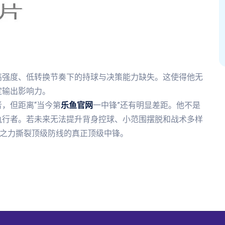
高强度、低转换节奏下的持球与决策能力缺失。这使得他无
定输出影响力。
，但距离“当今第
乐鱼官网
一中锋”还有明显差距。他不是
执行者。若未来无法提升背身控球、小范围摆脱和战术多样
己之力撕裂顶级防线的真正顶级中锋。