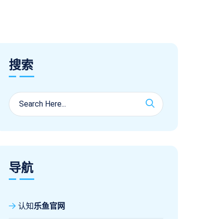
搜索
导航
认知
乐鱼官网