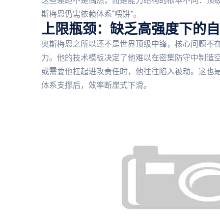
这些差距不是偶然，而是能力结构的根本不同：顶
斯梅恩仍需依赖体系“喂饼”。
上限瓶颈：缺乏高强度下的自
奥斯梅恩之所以还不是世界顶级中锋，核心问题不
力。他的技术模板决定了他难以在密集防守中制造
或需要他扛起进攻责任时，他往往陷入被动。这也
体系支撑后，效率断崖式下滑。