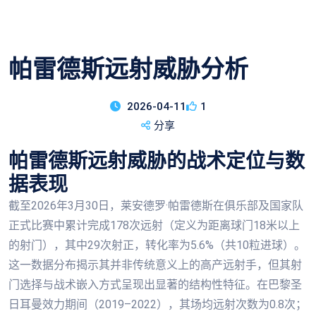
帕雷德斯远射威胁分析
2026-04-11
1
分享
帕雷德斯远射威胁的战术定位与数
据表现
截至2026年3月30日，莱安德罗·帕雷德斯在俱乐部及国家队
正式比赛中累计完成178次远射（定义为距离球门18米以上
的射门），其中29次射正，转化率为5.6%（共10粒进球）。
这一数据分布揭示其并非传统意义上的高产远射手，但其射
门选择与战术嵌入方式呈现出显著的结构性特征。在巴黎圣
日耳曼效力期间（2019–2022），其场均远射次数为0.8次；