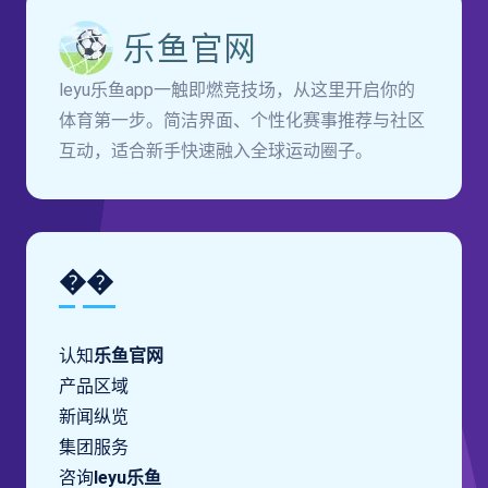
leyu乐鱼app一触即燃竞技场，从这里开启你的
体育第一步。简洁界面、个性化赛事推荐与社区
互动，适合新手快速融入全球运动圈子。
��
认知
乐鱼官网
产品区域
新闻纵览
集团服务
咨询
leyu乐鱼