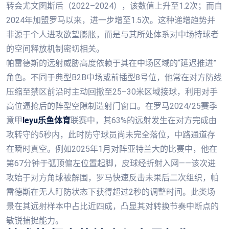
转会尤文图斯后（2022–2024），该数值上升至1.2次；而自
2024年加盟罗马以来，进一步增至1.5次。这种递增趋势并
非源于个人进攻欲望膨胀，而是与其所处体系对中场持球者
的空间释放机制密切相关。
帕雷德斯的远射威胁高度依赖于其在中场区域的“延迟推进”
角色。不同于典型B2B中场或前插型8号位，他常在对方防线
压缩至禁区前沿时主动回撤至25–30米区域接球，利用对手
高位逼抢后的阵型空隙制造射门窗口。在罗马2024/25赛季
意甲
leyu乐鱼体育
联赛中，其63%的远射发生在对方完成由
攻转守的5秒内，此时防守球员尚未完全落位，中路通道存
在瞬时真空。例如2025年1月对阵亚特兰大的比赛中，他在
第67分钟于弧顶偏左位置起脚，皮球经折射入网——该次进
攻始于对方角球被解围，罗马快速反击未果后二次组织，帕
雷德斯在无人盯防状态下获得超过2秒的调整时间。此类场
景在其远射样本中占比近四成，凸显其对转换节奏中断点的
敏锐捕捉能力。