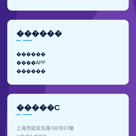
������
������
����APP
������
�����C
上海市延安东路100号27楼