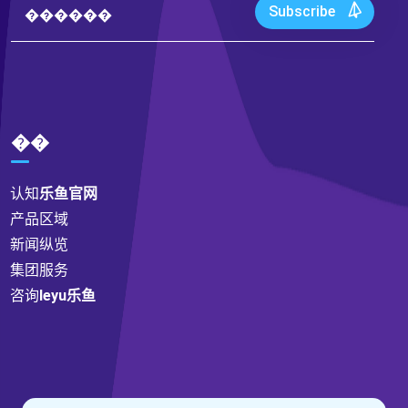
Subscribe
��
认知
乐鱼官网
产品区域
新闻纵览
集团服务
咨询
leyu乐鱼