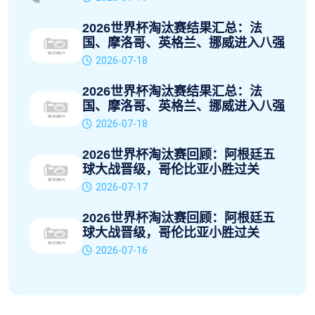
2026世界杯淘汰赛结果汇总：法
国、摩洛哥、英格兰、挪威进入八强
2026-07-18
2026世界杯淘汰赛结果汇总：法
国、摩洛哥、英格兰、挪威进入八强
2026-07-18
2026世界杯淘汰赛回顾：阿根廷五
球大战晋级，哥伦比亚小胜过关
2026-07-17
2026世界杯淘汰赛回顾：阿根廷五
球大战晋级，哥伦比亚小胜过关
2026-07-16