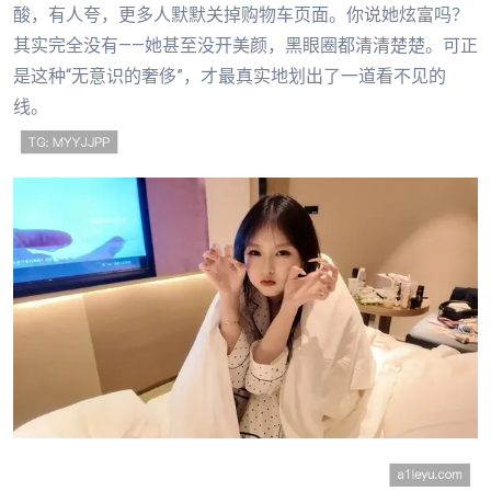
酸，有人夸，更多人默默关掉购物车页面。你说她炫富吗？
其实完全没有——她甚至没开美颜，黑眼圈都清清楚楚。可正
是这种“无意识的奢侈”，才最真实地划出了一道看不见的
线。