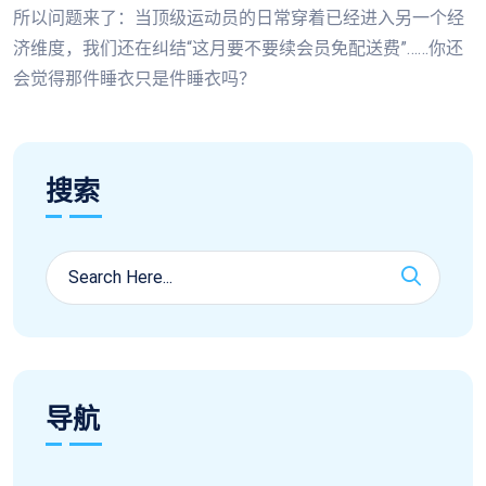
所以问题来了：当顶级运动员的日常穿着已经进入另一个经
济维度，我们还在纠结“这月要不要续会员免配送费”……你还
会觉得那件睡衣只是件睡衣吗？
搜索
导航