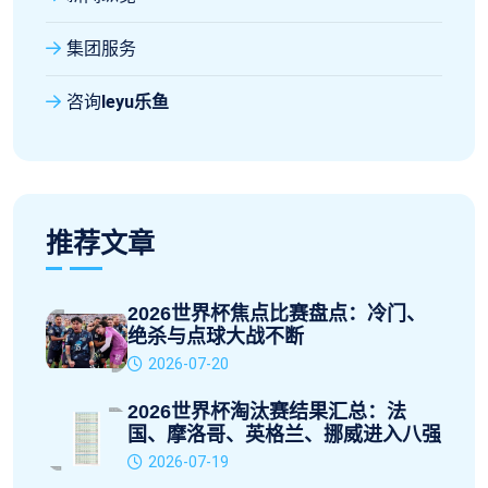
集团服务
咨询
leyu乐鱼
推荐文章
2026世界杯焦点比赛盘点：冷门、
绝杀与点球大战不断
2026-07-20
2026世界杯淘汰赛结果汇总：法
国、摩洛哥、英格兰、挪威进入八强
2026-07-19