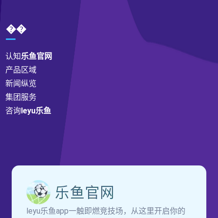
��
认知
乐鱼官网
产品区域
新闻纵览
集团服务
咨询
leyu乐鱼
leyu乐鱼app一触即燃竞技场，从这里开启你的