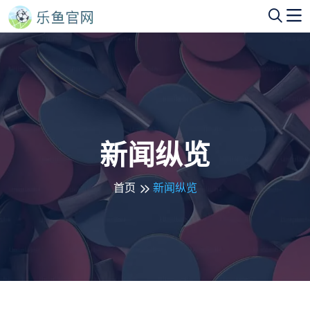
新闻纵览
首页
新闻纵览