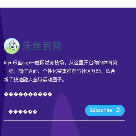
leyu乐鱼app一触即燃竞技场，从这里开启你的体育第
一步。简洁界面、个性化赛事推荐与社区互动，适合
新手快速融入全球运动圈子。
����������
Subscribe