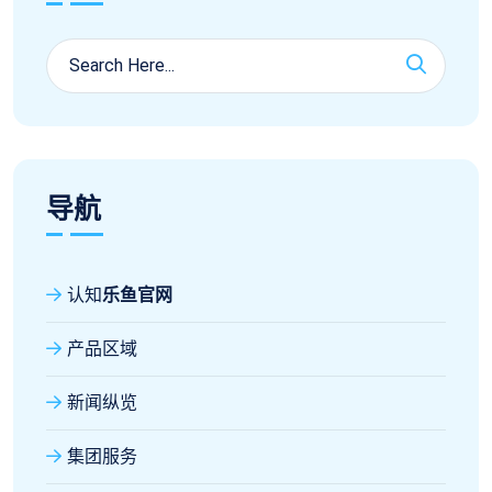
导航
认知
乐鱼官网
产品区域
新闻纵览
集团服务