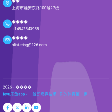
��
上海市延安东路100号27楼
����
+14842543958
����
blistering@126.com
2026 - ����
leyu乐鱼app - 一触即燃竞技场 | 你的体育第一步