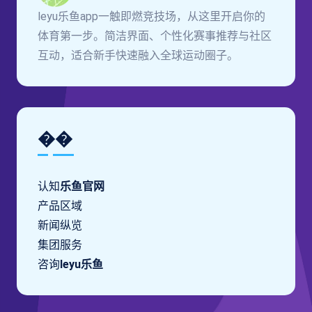
leyu乐鱼app一触即燃竞技场，从这里开启你的
体育第一步。简洁界面、个性化赛事推荐与社区
互动，适合新手快速融入全球运动圈子。
��
认知
乐鱼官网
产品区域
新闻纵览
集团服务
咨询
leyu乐鱼