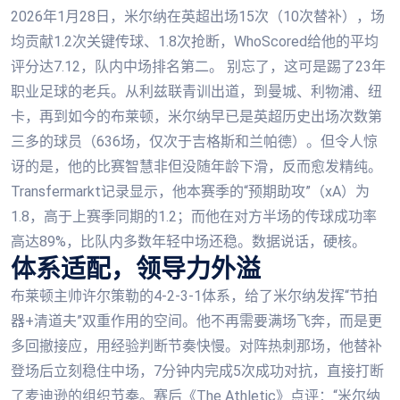
2026年1月28日，米尔纳在英超出场15次（10次替补），场
均贡献1.2次关键传球、1.8次抢断，WhoScored给他的平均
评分达7.12，队内中场排名第二。 别忘了，这可是踢了23年
职业足球的老兵。从利兹联青训出道，到曼城、利物浦、纽
卡，再到如今的布莱顿，米尔纳早已是英超历史出场次数第
三多的球员（636场，仅次于吉格斯和兰帕德）。但令人惊
讶的是，他的比赛智慧非但没随年龄下滑，反而愈发精纯。
Transfermarkt记录显示，他本赛季的“预期助攻”（xA）为
1.8，高于上赛季同期的1.2；而他在对方半场的传球成功率
高达89%，比队内多数年轻中场还稳。数据说话，硬核。
体系适配，领导力外溢
布莱顿主帅许尔策勒的4-2-3-1体系，给了米尔纳发挥“节拍
器+清道夫”双重作用的空间。他不再需要满场飞奔，而是更
多回撤接应，用经验判断节奏快慢。对阵热刺那场，他替补
登场后立刻稳住中场，7分钟内完成5次成功对抗，直接打断
了麦迪逊的组织节奏。赛后《The Athletic》点评：“米尔纳