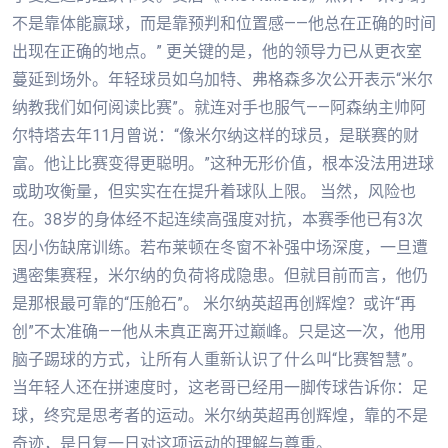
不是靠体能赢球，而是靠预判和位置感——他总在正确的时间
出现在正确的地点。” 更关键的是，他的领导力已从更衣室
蔓延到场外。年轻球员如乌加特、弗格森多次公开表示“米尔
纳教我们如何阅读比赛”。就连对手也服气——阿森纳主帅阿
尔特塔去年11月曾说：“像米尔纳这样的球员，是联赛的财
富。他让比赛变得更聪明。”这种无形价值，根本没法用进球
或助攻衡量，但实实在在提升着球队上限。 当然，风险也
在。38岁的身体经不起连续高强度对抗，本赛季他已有3次
因小伤缺席训练。若布莱顿在冬窗不补强中场深度，一旦遭
遇密集赛程，米尔纳的负荷将成隐患。但就目前而言，他仍
是那根最可靠的“压舱石”。 米尔纳英超再创辉煌？或许“再
创”不太准确——他从未真正离开过巅峰。只是这一次，他用
脑子踢球的方式，让所有人重新认识了什么叫“比赛智慧”。
当年轻人还在拼速度时，这老哥已经用一脚传球告诉你：足
球，终究是思考者的运动。米尔纳英超再创辉煌，靠的不是
奇迹，是日复一日对这项运动的理解与尊重。