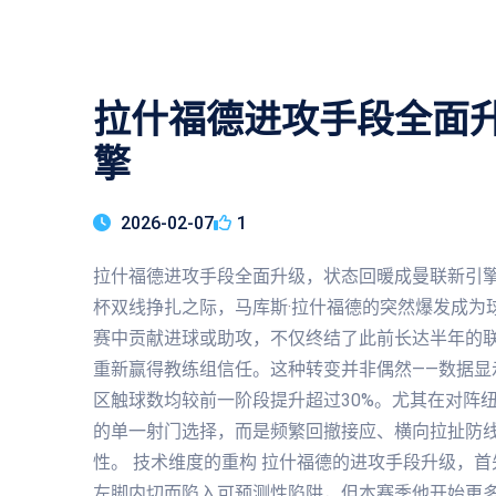
拉什福德进攻手段全面
擎
2026-02-07
1
拉什福德进攻手段全面升级，状态回暖成曼联新引擎 
杯双线挣扎之际，马库斯·拉什福德的突然爆发成为球
赛中贡献进球或助攻，不仅终结了此前长达半年的
重新赢得教练组信任。这种转变并非偶然——数据显示
区触球数均较前一阶段提升超过30%。尤其在对阵
的单一射门选择，而是频繁回撤接应、横向拉扯防
性。 技术维度的重构 拉什福德的进攻手段升级，
左脚内切而陷入可预测性陷阱，但本赛季他开始更