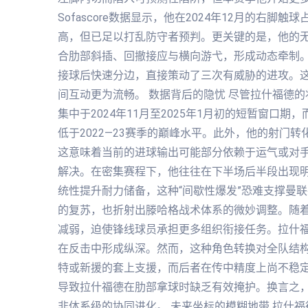
Sofascore数据显示，他在2024年12月的右脚
高，但已足以打乱防守者预判。更关键的是，他的
合肋部斜插、回撤接应与横向游弋，形成动态牵制
接球后快速分边，直接策动了三次有威胁的进攻。这
间互动更为流畅。 数据背后的隐忧 尽管拉什福德
集中于2024年11月至2025年1月初的短暂窗口期
低于2022—23赛季的巅峰水平。此外，他的射门
这意味着当前的进球输出可能部分依赖于运气或对
解决。在密集赛程下，他往往在下半场后半段出现
统性提升耐力储备，这种“间歇性爆发”恐难支撑曼联
的复苏，也折射出滕哈格战术体系的微妙调整。随
减弱，迫使锋线球员承担更多组织衔接任务。拉什
在反击中形成纵深。然而，这种角色转换对全队结
特或新援的套上支援，而后者在传中精度上尚不稳
导致拉什福德在肋部拿球时缺乏有效掩护。换言之，
非体系级的协同进化。 未来坐标的模糊地带 拉什福