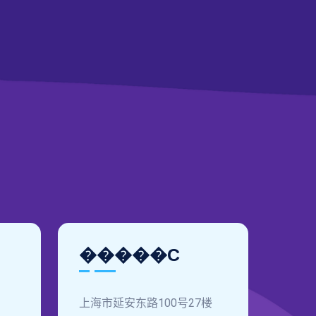
�����C
上海市延安东路100号27楼