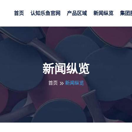
首页
认知
乐鱼官网
产品区域
新闻纵览
集团
新闻纵览
首页
新闻纵览