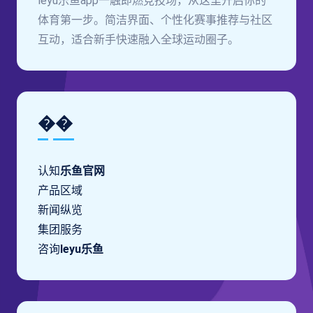
leyu乐鱼app一触即燃竞技场，从这里开启你的
体育第一步。简洁界面、个性化赛事推荐与社区
互动，适合新手快速融入全球运动圈子。
��
认知
乐鱼官网
产品区域
新闻纵览
集团服务
咨询
leyu乐鱼