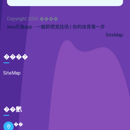
Copyright 2026 ����
leyu乐鱼app - 一触即燃竞技场 | 你的体育第一步
SiteMap
����
SiteMap
��㡮
��