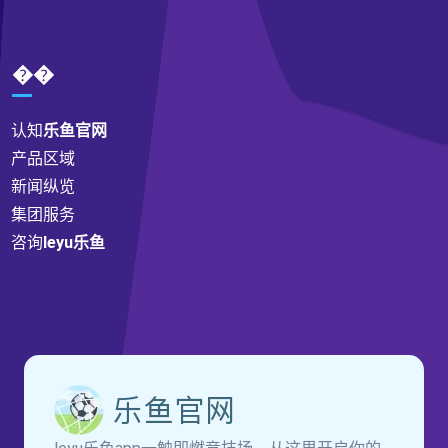
��
认知
乐鱼官网
产品区域
新闻纵览
集团服务
咨询
leyu乐鱼