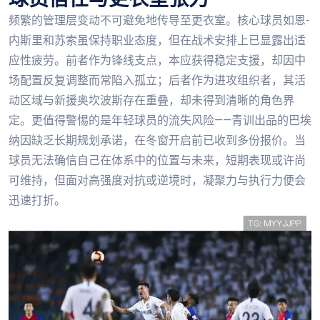
频繁的管理层变动不可避免地传导至更衣室。核心球员如恩-
内斯里和苏索虽保持职业态度，但在战术安排上已显露出适
应性疲劳。前者作为锋线支点，本应获得稳定支援，却因中
场配置反复调整而常陷入孤立；后者作为进攻组织者，其活
动区域与新援奥坎波斯存在重叠，却未得到清晰的角色界
定。更值得警惕的是年轻球员的流失风险——青训出品的巴埃
纳因缺乏长期规划承诺，在冬窗开启前已收到多份报价。当
球员无法确信自己在体系中的位置与未来，短期表现或许尚
可维持，但面对高强度对抗或逆境时，凝聚力与执行力便会
迅速打折。