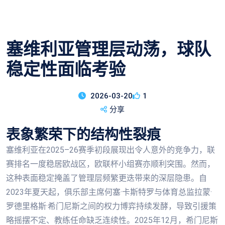
塞维利亚管理层动荡，球队
稳定性面临考验
2026-03-20
1
分享
表象繁荣下的结构性裂痕
塞维利亚在2025–26赛季初段展现出令人意外的竞争力，联
赛排名一度稳居欧战区，欧联杯小组赛亦顺利突围。然而，
这种表面稳定掩盖了管理层频繁更迭带来的深层隐患。自
2023年夏天起，俱乐部主席何塞·卡斯特罗与体育总监拉蒙·
罗德里格斯·希门尼斯之间的权力博弈持续发酵，导致引援策
略摇摆不定、教练任命缺乏连续性。2025年12月，希门尼斯