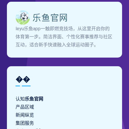
leyu乐鱼app一触即燃竞技场，从这里开启你的
体育第一步。简洁界面、个性化赛事推荐与社区
互动，适合新手快速融入全球运动圈子。
��
认知
乐鱼官网
产品区域
新闻纵览
集团服务