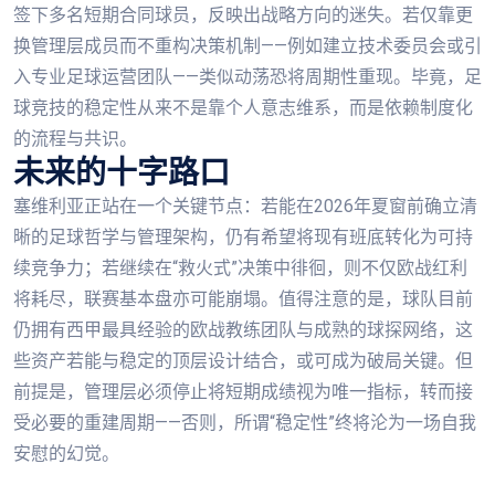
签下多名短期合同球员，反映出战略方向的迷失。若仅靠更
换管理层成员而不重构决策机制——例如建立技术委员会或引
入专业足球运营团队——类似动荡恐将周期性重现。毕竟，足
球竞技的稳定性从来不是靠个人意志维系，而是依赖制度化
的流程与共识。
未来的十字路口
塞维利亚正站在一个关键节点：若能在2026年夏窗前确立清
晰的足球哲学与管理架构，仍有希望将现有班底转化为可持
续竞争力；若继续在“救火式”决策中徘徊，则不仅欧战红利
将耗尽，联赛基本盘亦可能崩塌。值得注意的是，球队目前
仍拥有西甲最具经验的欧战教练团队与成熟的球探网络，这
些资产若能与稳定的顶层设计结合，或可成为破局关键。但
前提是，管理层必须停止将短期成绩视为唯一指标，转而接
受必要的重建周期——否则，所谓“稳定性”终将沦为一场自我
安慰的幻觉。