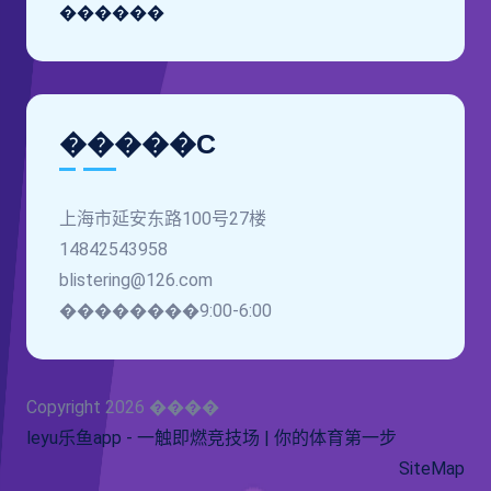
������
�����C
上海市延安东路100号27楼
14842543958
blistering@126.com
��������9:00-6:00
Copyright 2026 ����
leyu乐鱼app - 一触即燃竞技场 | 你的体育第一步
SiteMap