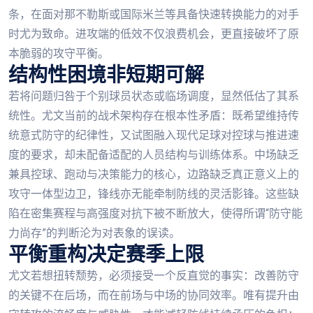
条，在面对那不勒斯或国际米兰等具备快速转换能力的对手
时尤为致命。进攻端的低效不仅浪费机会，更直接破坏了原
本脆弱的攻守平衡。
结构性困境非短期可解
若将问题归咎于个别球员状态或临场调度，显然低估了其系
统性。尤文当前的战术架构存在根本性矛盾：既希望维持传
统意式防守的纪律性，又试图融入现代足球对控球与推进速
度的要求，却未配备适配的人员结构与训练体系。中场缺乏
兼具控球、跑动与决策能力的核心，边路缺乏真正意义上的
攻守一体型边卫，锋线亦无能牵制防线的灵活影锋。这些缺
陷在密集赛程与高强度对抗下被不断放大，使得所谓“防守能
力尚存”的判断沦为对表象的误读。
平衡重构决定赛季上限
尤文若想扭转颓势，必须接受一个反直觉的事实：改善防守
的关键不在后场，而在前场与中场的协同效率。唯有提升由