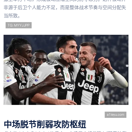
非源于后卫个人能力不足，而是整体战术节奏与空间分配失
当所致。
中场脱节削弱攻防枢纽