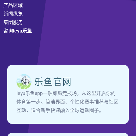
产品区域
新闻纵览
集团服务
咨询
leyu乐鱼
leyu乐鱼app一触即燃竞技场，从这里开启你的
体育第一步。简洁界面、个性化赛事推荐与社区
互动，适合新手快速融入全球运动圈子。